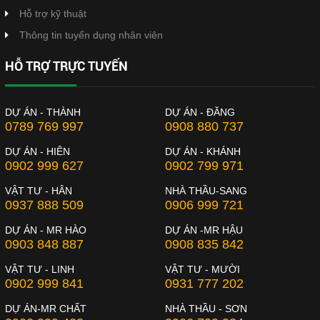
Hỗ trợ kỹ thuật
Thông tin tuyển dụng nhân viên
HỖ TRỢ TRỰC TUYẾN
DỰ ÁN - THÀNH
DỰ ÁN - ĐĂNG
0789 769 997
0908 880 737
DỰ ÁN - HIÊN
DỰ ÁN - KHÁNH
0902 999 627
0902 799 971
VẬT TƯ - HÂN
NHÀ THẦU-SANG
0937 888 509
0906 999 721
DỰ ÁN - MR HÀO
DỰ ÁN -MR HẬU
0903 848 887
0908 835 842
VẬT TƯ - LINH
VẬT TƯ - MƯỜI
0902 999 841
0931 777 202
DỰ ÁN-MR CHẤT
NHÀ THẦU - SƠN