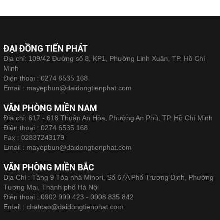
ĐẠI ĐỒNG TIẾN PHÁT
Địa chỉ: 109/42 Đường số 8, KP1, Phường Linh Xuân, TP. Hồ Chí
Minh
Điện thoại :
0274 6535 168
Email :
mayepbun@daidongtienphat.com
VĂN PHÒNG MIỀN NAM
Địa chỉ: 617 - 618 Thuận An Hòa, Phường An Phú, TP. Hồ Chí Minh
Điện thoại :
0274 6535 168
Fax :
02837243179
Email :
mayepbun@daidongtienphat.com
VĂN PHÒNG MIỀN BẮC
Địa Chỉ : Tầng 9 Tòa nhà Minori, Số 67A Phố Trương Định, Phường
Tương Mai, Thành phố Hà Nội
Điện thoại :
0902 999 423 - 0908 835 842
Email :
chatcao@daidongtienphat.com