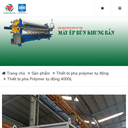
Bơm Piston
Bơm màng
Tấm lọc khung bản
Vải lọc bùn
Băng tải máy ép bùn
Trang chủ
Sản phẩm
Thiết bị pha polymer tự động
Thiết bị pha Polymer tự động 4000L
Máy ép bùn chân không
Máy ép phân ngành chăn nuôi
Close