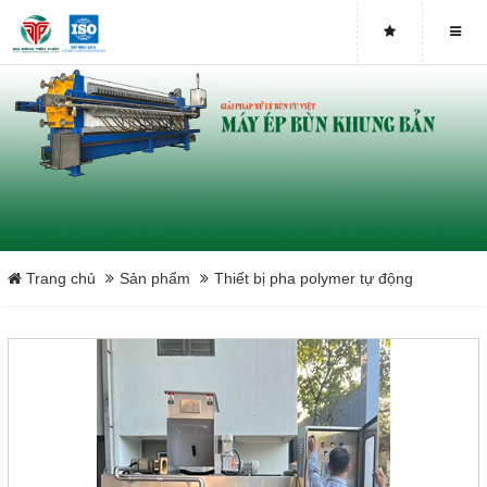
Bơm Piston
Bơm màng
Tấm lọc khung bản
Vải lọc bùn
Băng tải máy ép bùn
Trang chủ
Sản phẩm
Thiết bị pha polymer tự động
Máy ép bùn chân không
Máy ép phân ngành chăn nuôi
Close