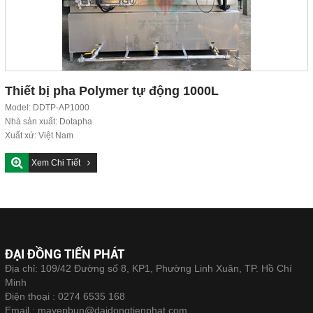
Thiết bị pha Polymer tự động 1000L
Model: DDTP-AP1000
Nhà sản xuất: Dotapha
Xuất xứ: Việt Nam
Tiêu chuẩn chất lượng: ISO 9001:2015
Xem Chi Tiết
ĐẠI ĐỒNG TIẾN PHÁT
Địa chỉ: 109/42 Đường số 8, KP1, Phường Linh Xuân, TP. Hồ Chí
Minh
Điện thoại :
0274 6535 168
Email :
mayepbun@daidongtienphat.com