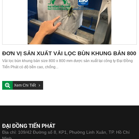
ĐƠN VỊ SẢN XUẤT VẢI LỌC BÙN KHUNG BẢN 800
X 800 MM
Vải lọc bùn khung bản size 800 x 800 mm được sản xuất tại công ty Đại Đồng
Tiến Phát có độ bền cao, chống...
Xem Chi Tiết
ĐẠI ĐỒNG TIẾN PHÁT
Địa chỉ: 109/42 Đường số 8, KP1, Phường Linh Xuân, TP. Hồ Chí
Minh