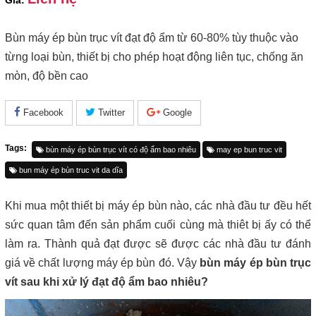
Giá:
Bùn máy ép bùn trục vít đạt độ ẩm từ 60-80% tùy thuộc vào
từng loại bùn, thiết bị cho phép hoạt động liên tục, chống ăn
mòn, độ bền cao
Facebook
Twitter
Google
Tags:
bùn máy ép bùn trục vít có độ ẩm bao nhiêu
may ep bun truc vit
bun máy ép bùn truc vit da dĩa
Khi mua một thiết bị máy ép bùn nào, các nhà đầu tư đều hết
sức quan tâm đến sản phẩm cuối cùng mà thiêt bị ấy có thể
làm ra. Thành quả đạt được sẽ được các nhà đầu tư đánh
giá về chất lượng máy ép bùn đó. Vậy
bùn máy ép bùn trục
vít sau khi xử lý đạt độ ẩm bao nhiêu?