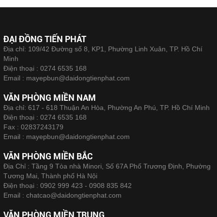
ĐẠI ĐỒNG TIẾN PHÁT
Địa chỉ: 109/42 Đường số 8, KP1, Phường Linh Xuân, TP. Hồ Chí
Minh
Điện thoại :
0274 6535 168
Email :
mayepbun@daidongtienphat.com
VĂN PHÒNG MIỀN NAM
Địa chỉ: 617 - 618 Thuận An Hòa, Phường An Phú, TP. Hồ Chí Minh
Điện thoại :
0274 6535 168
Fax :
02837243179
Email :
mayepbun@daidongtienphat.com
VĂN PHÒNG MIỀN BẮC
Địa Chỉ : Tầng 9 Tòa nhà Minori, Số 67A Phố Trương Định, Phường
Tương Mai, Thành phố Hà Nội
Điện thoại :
0902 999 423 - 0908 835 842
Email :
chatcao@daidongtienphat.com
VĂN PHÒNG MIỀN TRUNG