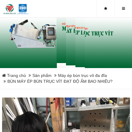
Máy ép bùn trục vít DDTP-MSP-251
Máy ép bùn trục vít DDTP-MSP-252
Máy ép bùn trục vít DDTP-MSP-253
Máy ép bùn trục vít DDTP-MSP-301
Máy ép bùn trục vít DDTP-MSP-302
Trang chủ
Sản phẩm
Máy ép bùn trục vít đa đĩa
BÙN MÁY ÉP BÙN TRỤC VÍT ĐẠT ĐỘ ẨM BAO NHIÊU?
Máy ép bùn trục vít DDTP-MSP-303
Máy ép bùn trục vít DDTP-MSP-401
Máy ép bùn trục vít DDTP-MSP-402
Máy ép bùn trục vít DDTP-MSP-403