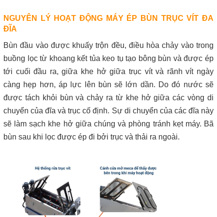
NGUYÊN LÝ HOẠT ĐỘNG MÁY ÉP BÙN TRỤC VÍT ĐA
ĐĨA
Bùn đầu vào được khuấy trộn đều, điều hòa chảy vào trong
buồng lọc từ khoang kết tủa keo tụ tạo bông bùn và được ép
tới cuối đầu ra, giữa khe hở giữa trục vít và rãnh vít ngày
càng hẹp hơn, áp lực lên bùn sẽ lớn dần. Do đó nước sẽ
được tách khỏi bùn và chảy ra từ khe hở giữa các vòng di
chuyển của đĩa và trục cố định. Sự di chuyển của các đĩa này
sẽ làm sạch khe hở giữa chúng và phòng tránh kẹt máy. Bã
bùn sau khi lọc được ép đi bởi trục và thải ra ngoài.