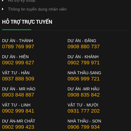
Hỗ trợ kỹ thuật
Thông tin tuyển dụng nhân viên
HỖ TRỢ TRỰC TUYẾN
DỰ ÁN - THÀNH
DỰ ÁN - ĐĂNG
0789 769 997
0908 880 737
DỰ ÁN - HIÊN
DỰ ÁN - KHÁNH
0902 999 627
0902 799 971
VẬT TƯ - HÂN
NHÀ THẦU-SANG
0937 888 509
0906 999 721
DỰ ÁN - MR HÀO
DỰ ÁN -MR HẬU
0903 848 887
0908 835 842
VẬT TƯ - LINH
VẬT TƯ - MƯỜI
0902 999 841
0931 777 202
DỰ ÁN-MR CHẤT
NHÀ THẦU - SƠN
0902 999 423
0906 799 934