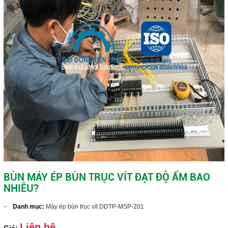
Máy ép bùn trục vít DDTP-MSP-404
Close
BÙN MÁY ÉP BÙN TRỤC VÍT ĐẠT ĐỘ ẨM BAO
NHIÊU?
Danh mục:
Máy ép bùn trục vít DDTP-MSP-201
Liên hệ