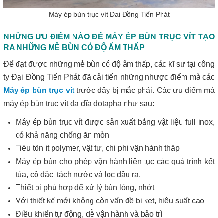
Máy ép bùn trục vít Đai Đồng Tiến Phát
NHỮNG ƯU ĐIỂM NÀO ĐỂ MÁY ÉP BÙN TRỤC VÍT TẠO
RA NHỮNG MẺ BÙN CÓ ĐỘ ẨM THẤP
Để đạt được những mẻ bùn có độ âm thấp, các kĩ sư tại công
ty Đại Đồng Tiến Phát đã cải tiến những nhược điểm mà các
Máy ép bùn trục vít
trước đây bị mắc phải. Các ưu điểm mà
máy ép bùn trục vít đa đĩa dotapha như sau:
Máy ép bùn trục vít được sản xuất bằng vật liệu full inox,
có khả năng chống ăn mòn
Tiêu tốn ít polymer, vật tư, chi phí vận hành thấp
Máy ép bùn cho phép vận hành liên tục các quá trình kết
tủa, cô đặc, tách nước và lọc đầu ra.
Thiết bị phù hợp để xử lý bùn lỏng, nhớt
Với thiết kế mới không còn vấn đề bị kẹt, hiệu suất cao
Điều khiển tự động, dễ vận hành và bảo trì