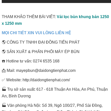
THAM KHẢO THÊM BÀI VIẾT:
Vải lọc bùn khung bản 1250
x 1250 mm
MỌI CHI TIẾT XIN VUI LÒNG LIÊN HỆ
🌎 CÔNG TY TNHH ĐẠI ĐỒNG TIẾN PHÁT
🌎 SẢN XUẤT & PHÂN PHỐI MÁY ÉP BÙN
☎️ Hotline tư vấn: 0274 6535 168
📩 Mail: mayepbun@daidongtienphat.com
✅ Website: http://daidongtienphat.com/
🏭 Trụ sở sản xuất: 617 - 618 Thuận An Hòa, An Phú, Thuận
An, Bình Dương
🏭 Văn phòng Hà Nội: Số 39, Ngõ 100/27, Phố Sài Đồng,