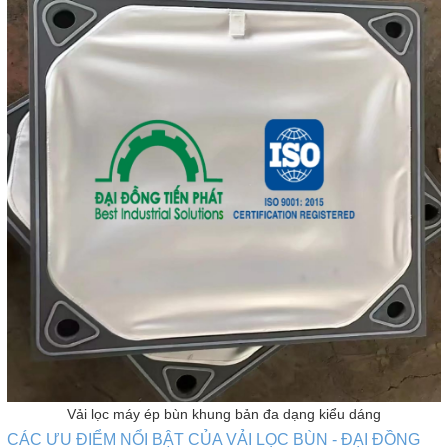
Vải lọc máy ép bùn khung bản đa dạng kiểu dáng
CÁC ƯU ĐIỂM NỔI BẬT CỦA VẢI LỌC BÙN - ĐẠI ĐỒNG