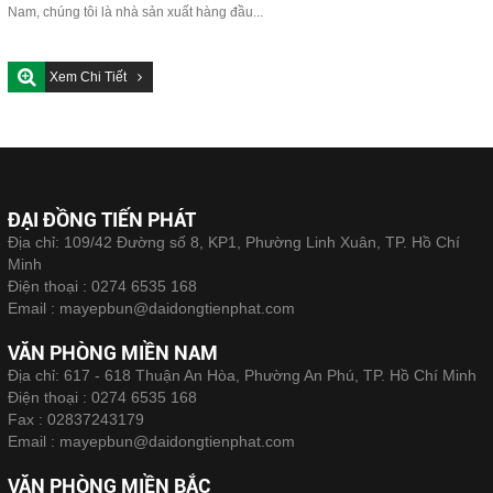
Nam, chúng tôi là nhà sản xuất hàng đầu...
Xem Chi Tiết
ĐẠI ĐỒNG TIẾN PHÁT
Địa chỉ: 109/42 Đường số 8, KP1, Phường Linh Xuân, TP. Hồ Chí
Minh
Điện thoại :
0274 6535 168
Email :
mayepbun@daidongtienphat.com
VĂN PHÒNG MIỀN NAM
Địa chỉ: 617 - 618 Thuận An Hòa, Phường An Phú, TP. Hồ Chí Minh
Điện thoại :
0274 6535 168
Fax :
02837243179
Email :
mayepbun@daidongtienphat.com
VĂN PHÒNG MIỀN BẮC