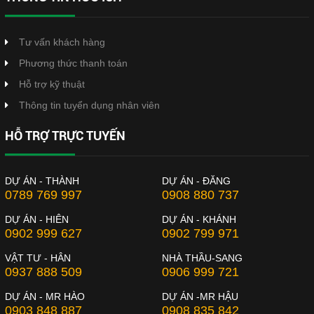
Tư vấn khách hàng
Phương thức thanh toán
Hỗ trợ kỹ thuật
Thông tin tuyển dụng nhân viên
HỖ TRỢ TRỰC TUYẾN
DỰ ÁN - THÀNH
DỰ ÁN - ĐĂNG
0789 769 997
0908 880 737
DỰ ÁN - HIÊN
DỰ ÁN - KHÁNH
0902 999 627
0902 799 971
VẬT TƯ - HÂN
NHÀ THẦU-SANG
0937 888 509
0906 999 721
DỰ ÁN - MR HÀO
DỰ ÁN -MR HẬU
0903 848 887
0908 835 842