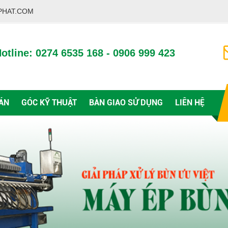
PHAT.COM
otline: 0274 6535 168 - 0906 999 423
ÁN
GÓC KỸ THUẬT
BÀN GIAO SỬ DỤNG
LIÊN HỆ