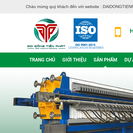
Chào mừng quý khách đến với website :
DAIDONGTIEN
H
TRANG CHỦ
GIỚI THIỆU
SẢN PHẨM
DỰ 