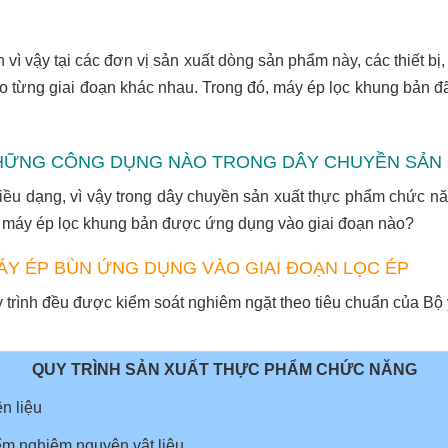
vì vậy tại các đơn vị sản xuất dòng sản phẩm này, các thiết bị,
o từng giai đoạn khác nhau. Trong đó, máy ép lọc khung bản đ
I NHỮNG CÔNG DỤNG NÀO TRONG DÂY CHUYỀN SẢ
iều dạng, vì vậy trong dây chuyền sản xuất thực phẩm chức 
g máy ép lọc khung bản được ứng dụng vào giai đoạn nào?
ÁY ÉP BÙN ỨNG DỤNG VÀO GIAI ĐOẠN LỌC ÉP
 trình đều được kiểm soát nghiêm ngặt theo tiêu chuẩn của Bộ 
QUY TRÌNH SẢN XUẤT THỰC PHẨM CHỨC NĂNG
n liệu
m nghiệm nguyên vật liệu