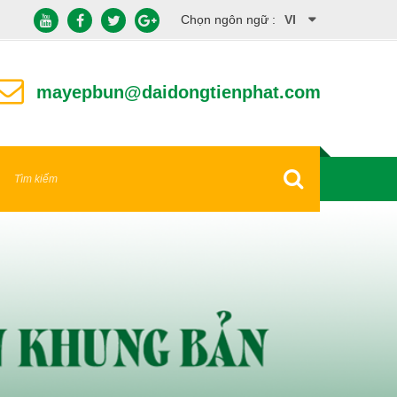
Chọn ngôn ngữ :
VI
EN
mayepbun@daidongtienphat.com