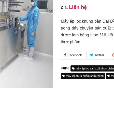
Liên hệ
Giá:
Máy ép lọc khung bản Đại Đồ
trong dây chuyền sản xuất 
được làm bằng inox 316, độ 
thực phẩm.
Facebook
Twitter
Tags:
máy ép lọc sản xuất thực phẩ
máy lọc thực phẩm chức năng
má