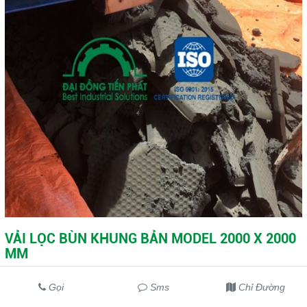
VẢI LỌC BÙN KHUNG BẢN MODEL 2000 X 2000
MM
Danh mục:
Vải lọc bùn khung bản model 2000 x 2000 mm
Gọi
Sms
Chỉ Đường
Liên hệ