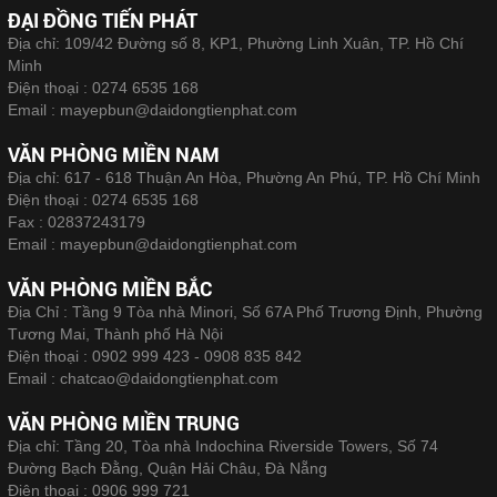
ĐẠI ĐỒNG TIẾN PHÁT
Địa chỉ: 109/42 Đường số 8, KP1, Phường Linh Xuân, TP. Hồ Chí
Minh
Điện thoại :
0274 6535 168
Email :
mayepbun@daidongtienphat.com
VĂN PHÒNG MIỀN NAM
Địa chỉ: 617 - 618 Thuận An Hòa, Phường An Phú, TP. Hồ Chí Minh
Điện thoại :
0274 6535 168
Fax :
02837243179
Email :
mayepbun@daidongtienphat.com
VĂN PHÒNG MIỀN BẮC
Địa Chỉ : Tầng 9 Tòa nhà Minori, Số 67A Phố Trương Định, Phường
Tương Mai, Thành phố Hà Nội
Điện thoại :
0902 999 423 - 0908 835 842
Email :
chatcao@daidongtienphat.com
VĂN PHÒNG MIỀN TRUNG
Địa chỉ: Tầng 20, Tòa nhà Indochina Riverside Towers, Số 74
Đường Bạch Đằng, Quận Hải Châu, Đà Nẵng
Điện thoại :
0906 999 721