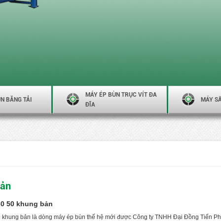
MÁY ÉP BÙN TRỤC VÍT ĐA
N BĂNG TẢI
MÁY S
ĐĨA
Bản
0 50 khung bản
khung bản là dòng máy ép bùn thế hệ mới được Công ty TNHH Đại Đồng Tiến Phát