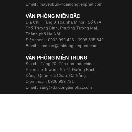
Email :
mayepbun@daidongtienphat.com
VĂN PHÒNG MIỀN BẮC
Địa Chỉ : Tầng 9 Tòa nhà Minori, Số 67A
Phố Trương Định, Phường Tương Mai,
Thành phố Hà Nội
Điện thoại :
0902 999 423 - 0908 835 842
Email :
chatcao@daidongtienphat.com
VĂN PHÒNG MIỀN TRUNG
Địa chỉ: Tầng 20, Tòa nhà Indochina
Riverside Towers, Số 74 Đường Bạch
Đằng, Quận Hải Châu, Đà Nẵng
Điện thoại :
0906 999 721
Email :
sang@daidongtienphat.com