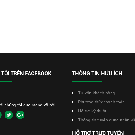
TÔI TRÊN FACEBOOK
THÔNG TIN HỮU ÍCH
Tư vấn khách hàng
Phương thức thanh toán
với chúng tôi qua mạng xã hội
Hỗ trợ kỹ thuật
Thông tin tuyển dụng nhân vi
HỖ TRỢ TRỰC TUYẾN