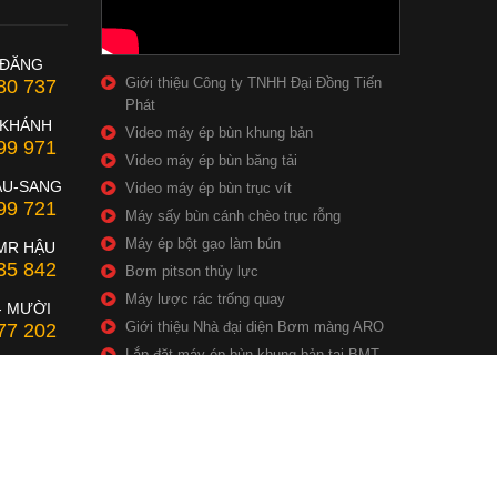
 ĐĂNG
Giới thiệu Công ty TNHH Đại Đồng Tiến
80 737
Phát
 KHÁNH
Video máy ép bùn khung bản
99 971
Video máy ép bùn băng tải
ẦU-SANG
Video máy ép bùn trục vít
99 721
Máy sấy bùn cánh chèo trục rỗng
Máy ép bột gạo làm bún
MR HẬU
35 842
Bơm pitson thủy lực
Máy lược rác trống quay
- MƯỜI
Giới thiệu Nhà đại diện Bơm màng ARO
77 202
Lắp đặt máy ép bùn khung bản tại BMT
U - SƠN
Tân Cang
99 934