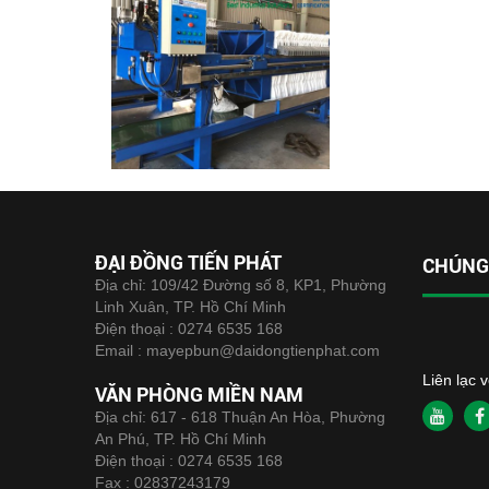
ĐẠI ĐỒNG TIẾN PHÁT
CHÚNG 
Địa chỉ: 109/42 Đường số 8, KP1, Phường
Linh Xuân, TP. Hồ Chí Minh
Điện thoại :
0274 6535 168
Email :
mayepbun@daidongtienphat.com
Liên lạc 
VĂN PHÒNG MIỀN NAM
Địa chỉ: 617 - 618 Thuận An Hòa, Phường
An Phú, TP. Hồ Chí Minh
Điện thoại :
0274 6535 168
Fax :
02837243179