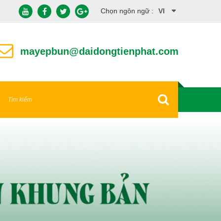
Chọn ngôn ngữ :
VI
EN
mayepbun@daidongtienphat.com