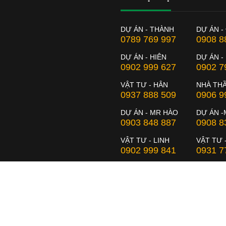
DỰ ÁN - THÀNH
DỰ ÁN -
0789 769 997
0908 8
DỰ ÁN - HIÊN
DỰ ÁN -
0902 999 627
0902 7
VẬT TƯ - HÂN
NHÀ TH
0937 888 509
0906 9
DỰ ÁN - MR HÀO
DỰ ÁN -
0903 848 887
0908 8
VẬT TƯ - LINH
VẬT TƯ 
0902 999 841
0931 7
DỰ ÁN-MR CHẤT
NHÀ THẦ
0902 999 423
0906 7