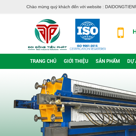
Chào mừng quý khách đến với website :
DAIDONGTIEN
H
TRANG CHỦ
GIỚI THIỆU
SẢN PHẨM
DỰ 