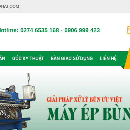
PHAT.COM
otline: 0274 6535 168 - 0906 999 423
ÁN
GÓC KỸ THUẬT
BÀN GIAO SỬ DỤNG
LIÊN HỆ