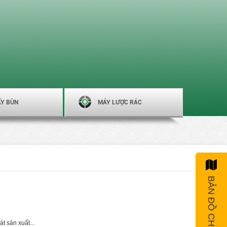
ẤY BÙN
MÁY LƯỢC RÁC
BẢN ĐỒ CHỈ ĐƯỜNG
 sản xuất...