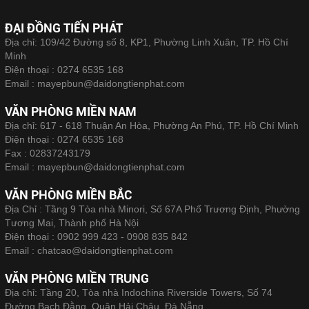
ĐẠI ĐỒNG TIẾN PHÁT
Địa chỉ: 109/42 Đường số 8, KP1, Phường Linh Xuân, TP. Hồ Chí
Minh
Điện thoại :
0274 6535 168
Email :
mayepbun@daidongtienphat.com
VĂN PHÒNG MIỀN NAM
Địa chỉ: 617 - 618 Thuận An Hòa, Phường An Phú, TP. Hồ Chí Minh
Điện thoại :
0274 6535 168
Fax :
02837243179
Email :
mayepbun@daidongtienphat.com
VĂN PHÒNG MIỀN BẮC
Địa Chỉ : Tầng 9 Tòa nhà Minori, Số 67A Phố Trương Định, Phường
Tương Mai, Thành phố Hà Nội
Điện thoại :
0902 999 423 - 0908 835 842
Email :
chatcao@daidongtienphat.com
VĂN PHÒNG MIỀN TRUNG
Địa chỉ: Tầng 20, Tòa nhà Indochina Riverside Towers, Số 74
Đường Bạch Đằng, Quận Hải Châu, Đà Nẵng