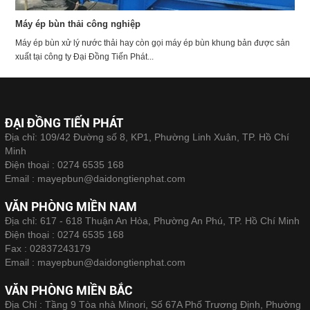
Máy ép bùn thải công nghiệp
Máy ép bùn xử lý nước thải hay còn gọi máy ép bùn khung bản được sản
xuất tại công ty Đại Đồng Tiến Phát...
ĐẠI ĐỒNG TIẾN PHÁT
Địa chỉ: 109/42 Đường số 8, KP1, Phường Linh Xuân, TP. Hồ Chí
Minh
Điện thoại :
0274 6535 168
Email :
mayepbun@daidongtienphat.com
VĂN PHÒNG MIỀN NAM
Địa chỉ: 617 - 618 Thuận An Hòa, Phường An Phú, TP. Hồ Chí Minh
Điện thoại :
0274 6535 168
Fax :
02837243179
Email :
mayepbun@daidongtienphat.com
VĂN PHÒNG MIỀN BẮC
Địa Chỉ : Tầng 9 Tòa nhà Minori, Số 67A Phố Trương Định, Phường