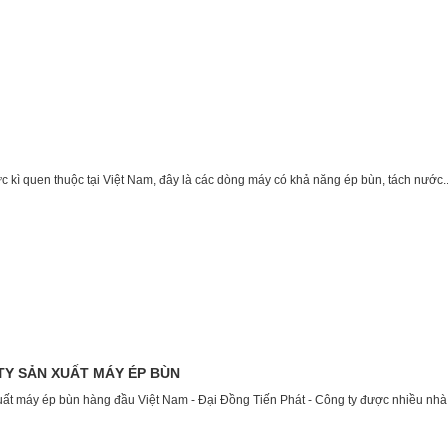
ực kì quen thuộc tại Việt Nam, đây là các dòng máy có khả năng ép bùn, tách nước..
TY SẢN XUẤT MÁY ÉP BÙN
xuất máy ép bùn hàng đầu Việt Nam - Đại Đồng Tiến Phát - Công ty được nhiều nhà 