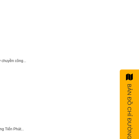
y chuyền công...
BẢN ĐỒ CHỈ ĐƯỜNG
g Tiến Phát...