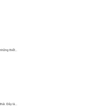
hững thiết...
ải. Đây là...