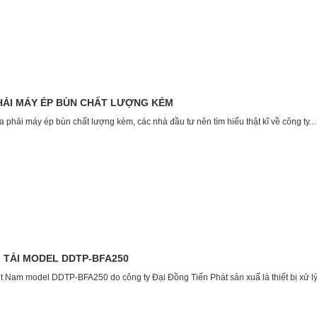
PHẢI MÁY ÉP BÙN CHẤT LƯỢNG KÉM
 phải máy ép bùn chất lượng kém, các nhà đầu tư nên tìm hiểu thật kĩ về công ty...
 TẢI MODEL DDTP-BFA250
t Nam model DDTP-BFA250 do công ty Đại Đồng Tiến Phát sản xuấ là thiết bị xử lý