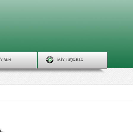
ẤY BÙN
MÁY LƯỢC RÁC
...