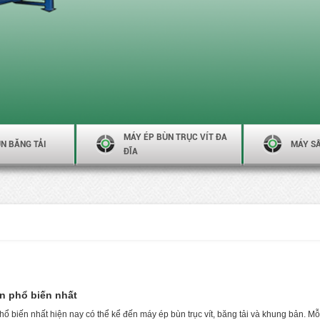
MÁY ÉP BÙN TRỤC VÍT ĐA
N BĂNG TẢI
MÁY S
ĐĨA
n phổ biến nhất
 biến nhất hiện nay có thể kể đến máy ép bùn trục vít, băng tải và khung bản. Mỗi