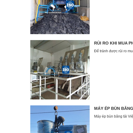
RỦI RO KHI MUA 
Để tránh được rủi ro mua
MÁY ÉP BÙN BĂNG
Máy ép bùn băng tải Việ