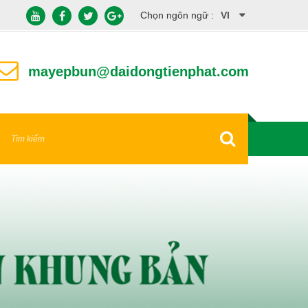
Chọn ngôn ngữ :
VI
EN
mayepbun@daidongtienphat.com