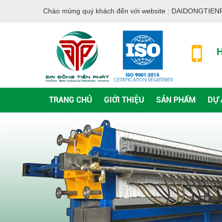
Chào mừng quý khách đến với website :
DAIDONGTIEN
H
TRANG CHỦ
GIỚI THIỆU
SẢN PHẨM
DỰ 