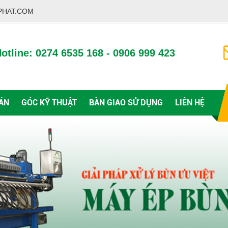
PHAT.COM
otline: 0274 6535 168 - 0906 999 423
ÁN
GÓC KỸ THUẬT
BÀN GIAO SỬ DỤNG
LIÊN HỆ