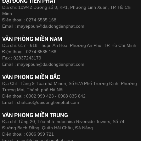
ĐẠI ĐỒNG TIẾN PHÁT
Địa chỉ: 109/42 Đường số 8, KP1, Phường Linh Xuân, TP. Hồ Chí
Minh
Điện thoại :
0274 6535 168
Email :
mayepbun@daidongtienphat.com
VĂN PHÒNG MIỀN NAM
Địa chỉ: 617 - 618 Thuận An Hòa, Phường An Phú, TP. Hồ Chí Minh
Điện thoại :
0274 6535 168
Fax :
02837243179
Email :
mayepbun@daidongtienphat.com
VĂN PHÒNG MIỀN BẮC
Địa Chỉ : Tầng 9 Tòa nhà Minori, Số 67A Phố Trương Định, Phường
Tương Mai, Thành phố Hà Nội
Điện thoại :
0902 999 423 - 0908 835 842
Email :
chatcao@daidongtienphat.com
VĂN PHÒNG MIỀN TRUNG
Địa chỉ: Tầng 20, Tòa nhà Indochina Riverside Towers, Số 74
Đường Bạch Đằng, Quận Hải Châu, Đà Nẵng
Điện thoại :
0906 999 721
Email :
sang@daidongtienphat.com