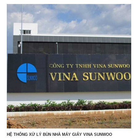
HỆ THỐNG XỬ LÝ BÙN NHÀ MÁY GIẤY VINA SUNWOO