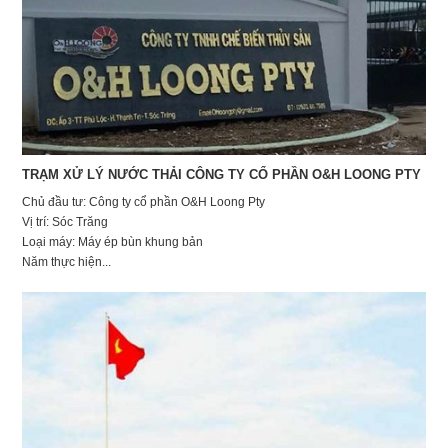
TRẠM XỬ LÝ NƯỚC THẢI CÔNG TY CỔ PHẦN O&H LOONG PTY
Chủ đầu tư: Công ty cổ phần O&H Loong Pty
Vị trí: Sóc Trăng
Loại máy: Máy ép bùn khung bản
Năm thực hiện...