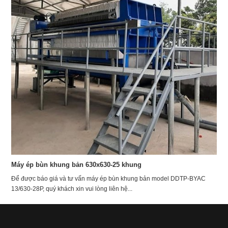
Máy ép bùn khung bản 630x630-25 khung
Để được báo giá và tư vấn máy ép bùn khung bản model DDTP-BYAC
13/630-28P, quý khách xin vui lòng liên hệ...