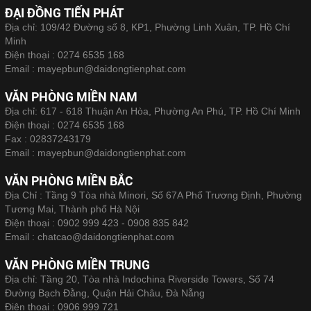
ĐẠI ĐỒNG TIẾN PHÁT
Địa chỉ: 109/42 Đường số 8, KP1, Phường Linh Xuân, TP. Hồ Chí
Minh
Điện thoại :
0274 6535 168
Email :
mayepbun@daidongtienphat.com
VĂN PHÒNG MIỀN NAM
Địa chỉ: 617 - 618 Thuận An Hòa, Phường An Phú, TP. Hồ Chí Minh
Điện thoại :
0274 6535 168
Fax :
02837243179
Email :
mayepbun@daidongtienphat.com
VĂN PHÒNG MIỀN BẮC
Địa Chỉ : Tầng 9 Tòa nhà Minori, Số 67A Phố Trương Định, Phường
Tương Mai, Thành phố Hà Nội
Điện thoại :
0902 999 423 - 0908 835 842
Email :
chatcao@daidongtienphat.com
VĂN PHÒNG MIỀN TRUNG
Địa chỉ: Tầng 20, Tòa nhà Indochina Riverside Towers, Số 74
Đường Bạch Đằng, Quận Hải Châu, Đà Nẵng
Điện thoại :
0906 999 721