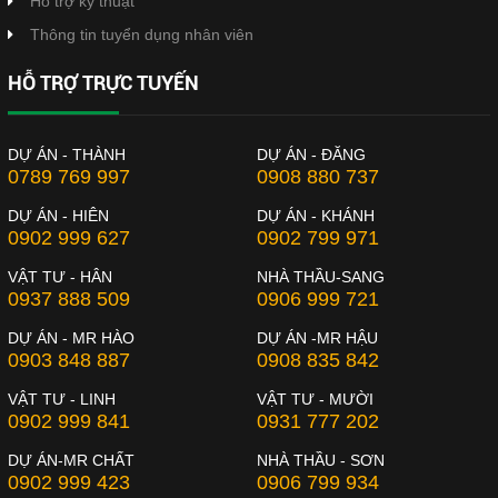
Hỗ trợ kỹ thuật
Thông tin tuyển dụng nhân viên
HỖ TRỢ TRỰC TUYẾN
DỰ ÁN - THÀNH
DỰ ÁN - ĐĂNG
0789 769 997
0908 880 737
DỰ ÁN - HIÊN
DỰ ÁN - KHÁNH
0902 999 627
0902 799 971
VẬT TƯ - HÂN
NHÀ THẦU-SANG
0937 888 509
0906 999 721
DỰ ÁN - MR HÀO
DỰ ÁN -MR HẬU
0903 848 887
0908 835 842
VẬT TƯ - LINH
VẬT TƯ - MƯỜI
0902 999 841
0931 777 202
DỰ ÁN-MR CHẤT
NHÀ THẦU - SƠN
0902 999 423
0906 799 934