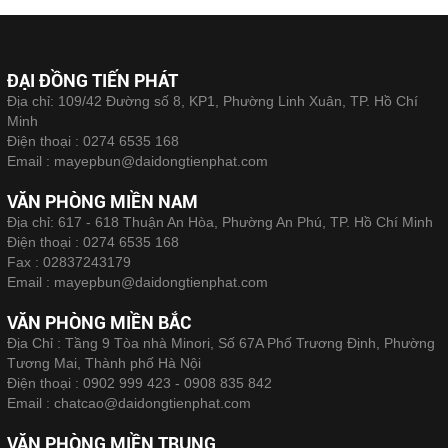
ĐẠI ĐỒNG TIẾN PHÁT
Địa chỉ: 109/42 Đường số 8, KP1, Phường Linh Xuân, TP. Hồ Chí
Minh
Điện thoại :
0274 6535 168
Email :
mayepbun@daidongtienphat.com
VĂN PHÒNG MIỀN NAM
Địa chỉ: 617 - 618 Thuận An Hòa, Phường An Phú, TP. Hồ Chí Minh
Điện thoại :
0274 6535 168
Fax :
02837243179
Email :
mayepbun@daidongtienphat.com
VĂN PHÒNG MIỀN BẮC
Địa Chỉ : Tầng 9 Tòa nhà Minori, Số 67A Phố Trương Định, Phường
Tương Mai, Thành phố Hà Nội
Điện thoại :
0902 999 423 - 0908 835 842
Email :
chatcao@daidongtienphat.com
VĂN PHÒNG MIỀN TRUNG