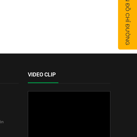
BẢN ĐỒ CHỈ ĐƯỜNG
VIDEO CLIP
ên