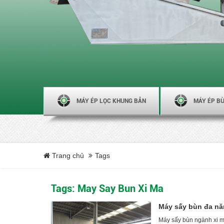
MÁY ÉP LỌC KHUNG BẢN
MÁY ÉP BÙ
Trang chủ
Tags
Tags: May Say Bun Xi Ma
Máy sấy bùn đa nă
Máy sấy bùn ngành xi mạ 