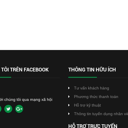
TÔI TRÊN FACEBOOK
THÔNG TIN HỮU ÍCH
Tư vấn khách hàng
Phương thức thanh toán
với chúng tôi qua mạng xã hội
Hỗ trợ kỹ thuật
Thông tin tuyển dụng nhân vi
HỖ TRỢ TRỰC TUYẾN