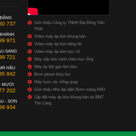
 ĐĂNG
Giới thiệu Công ty TNHH Đại Đồng Tiến
80 737
Phát
 KHÁNH
Video máy ép bùn khung bản
99 971
Video máy ép bùn băng tải
ẦU-SANG
Video máy ép bùn trục vít
99 721
Máy sấy bùn cánh chèo trục rỗng
Máy ép bột gạo làm bún
MR HẬU
35 842
Bơm pitson thủy lực
Máy lược rác trống quay
- MƯỜI
Giới thiệu Nhà đại diện Bơm màng ARO
77 202
Lắp đặt máy ép bùn khung bản tại BMT
U - SƠN
Tân Cang
99 934