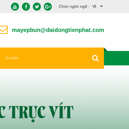
Chọn ngôn ngữ :
VI
EN
mayepbun@daidongtienphat.com