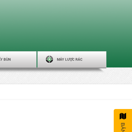
ẤY BÙN
MÁY LƯỢC RÁC