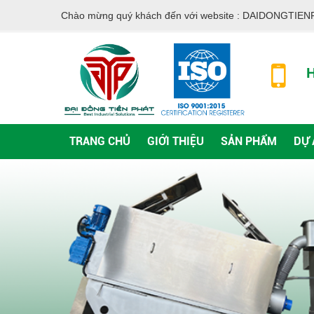
Chào mừng quý khách đến với website :
DAIDONGTIEN
H
TRANG CHỦ
GIỚI THIỆU
SẢN PHẨM
DỰ 