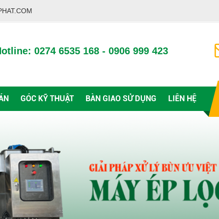
PHAT.COM
otline: 0274 6535 168 - 0906 999 423
ÁN
GÓC KỸ THUẬT
BÀN GIAO SỬ DỤNG
LIÊN HỆ