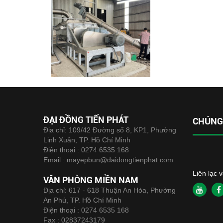
ĐẠI ĐỒNG TIẾN PHÁT
CHÚNG 
Địa chỉ: 109/42 Đường số 8, KP1, Phường
Linh Xuân, TP. Hồ Chí Minh
Điện thoại :
0274 6535 168
Email :
mayepbun@daidongtienphat.com
Liên lạc 
VĂN PHÒNG MIỀN NAM
Địa chỉ: 617 - 618 Thuận An Hòa, Phường
An Phú, TP. Hồ Chí Minh
Điện thoại :
0274 6535 168
Fax :
02837243179