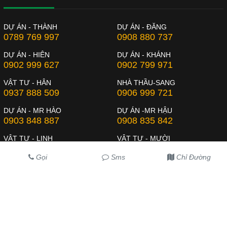
DỰ ÁN - THÀNH
DỰ ÁN - ĐĂNG
0789 769 997
0908 880 737
DỰ ÁN - HIÊN
DỰ ÁN - KHÁNH
0902 999 627
0902 799 971
VẬT TƯ - HÂN
NHÀ THẦU-SANG
0937 888 509
0906 999 721
DỰ ÁN - MR HÀO
DỰ ÁN -MR HẬU
0903 848 887
0908 835 842
VẬT TƯ - LINH
VẬT TƯ - MƯỜI
0902 999 841
0931 777 202
Gọi
Sms
Chỉ Đường
DỰ ÁN-MR CHẤT
NHÀ THẦU - SƠN
0902 999 423
0906 799 934
VIDEO CLIP