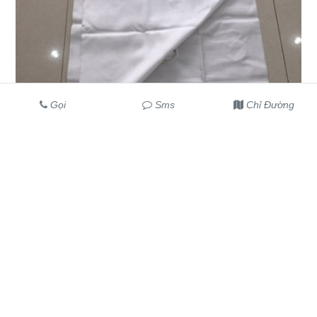
Gọi
Sms
Chỉ Đường
Vải lọc bùn khung bản chất liệu tốt
Vải lọc bùn khung bản là vải lọc trong tấm ép bùn của máy ép, là thành
phần linh hoạt nhất của tất cả các...
1
2