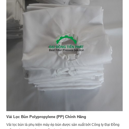
Vải Lọc Bùn Polypropylene (PP) Chính Hãng
Vải lọc bùn là phụ kiện máy ép bùn được sản xuất bởi Công ty Đại Đồng