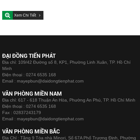
Xem Chi Tiết
ĐẠI ĐỒNG TIẾN PHÁT
Địa chỉ: 109/42 Đường số 8, KP1, Phường Linh Xuân, TP. Hồ Chí
Minh
Điện thoại :
0274 6535 168
Email :
mayepbun@daidongtienphat.com
VĂN PHÒNG MIỀN NAM
Địa chỉ: 617 - 618 Thuận An Hòa, Phường An Phú, TP. Hồ Chí Minh
Điện thoại :
0274 6535 168
Fax :
02837243179
Email :
mayepbun@daidongtienphat.com
VĂN PHÒNG MIỀN BẮC
Địa Chỉ : Tầng 9 Tòa nhà Minori, Số 67A Phố Trương Định, Phường