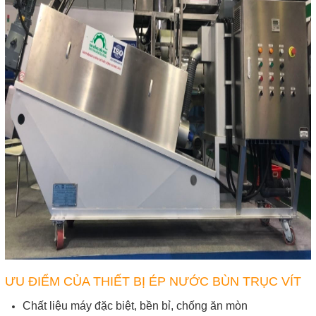
ƯU ĐIỂM CỦA THIẾT BỊ ÉP NƯỚC BÙN TRỤC VÍT
Chất liệu máy đặc biệt, bền bỉ, chống ăn mòn