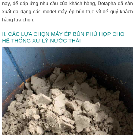
nay, để đáp ứng nhu cầu của khách hàng, Dotapha đã sản
xuất đa dạng các model máy ép bùn trục vít để quý khách
hàng lựa chọn.
II. CÁC LỰA CHỌN MÁY ÉP BÙN PHÙ HỢP CHO
HỆ THỐNG XỬ LÝ NƯỚC THẢI