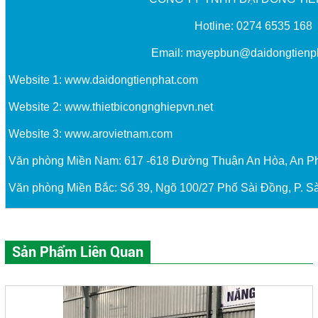
Hotline: 0274 6535 168
Email:
mayepbun@daidongtienp
Website 1:
www.daidongtienphat.com
Website 2:
www.thietbicongnghiepvn.net
Website 3:
www.arovietnam.com
Văn phòng Miền Nam: 617 -618 Đường Thuận An Hòa, An P
Văn phòng Miền Bắc: Số 39, Ngõ 100/27 Phố Sài Đồng, P. Sà
Sản Phẩm Liên Quan