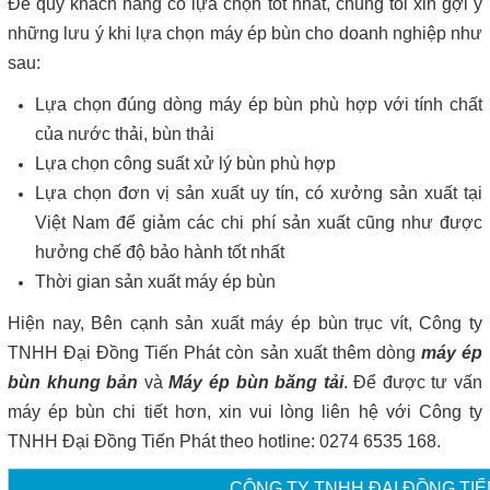
Để quý khách hàng có lựa chọn tốt nhất, chúng tôi xin gợi ý
những lưu ý khi lựa chọn máy ép bùn cho doanh nghiệp như
sau:
Lựa chọn đúng dòng máy ép bùn phù hợp với tính chất
của nước thải, bùn thải
Lựa chọn công suất xử lý bùn phù hợp
Lựa chọn đơn vị sản xuất uy tín, có xưởng sản xuất tại
Việt Nam để giảm các chi phí sản xuất cũng như được
hưởng chế độ bảo hành tốt nhất
Thời gian sản xuất máy ép bùn
Hiện nay, Bên cạnh sản xuất máy ép bùn trục vít, Công ty
TNHH Đại Đồng Tiến Phát còn sản xuất thêm dòng
máy ép
bùn khung bản
và
Máy ép bùn băng tải
. Để được tư vấn
máy ép bùn chi tiết hơn, xin vui lòng liên hệ với Công ty
TNHH Đại Đồng Tiến Phát theo hotline: 0274 6535 168.
CÔNG TY TNHH ĐẠI ĐỒNG TIẾ