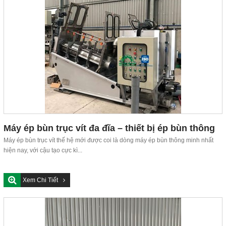
Máy ép bùn trục vít đa đĩa – thiết bị ép bùn thông
minh có thể tùy chỉnh
Máy ép bùn trục vít thế hệ mới được coi là dòng máy ép bùn thông minh nhất
hiện nay, với cậu tạo cực kì...
Xem Chi Tiết