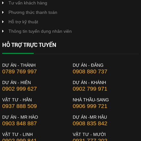
Tư vấn khách hàng
Phương thức thanh toán
Hỗ trợ kỹ thuật
Thông tin tuyển dụng nhân viên
HỖ TRỢ TRỰC TUYẾN
DỰ ÁN - THÀNH
DỰ ÁN - ĐĂNG
0789 769 997
0908 880 737
DỰ ÁN - HIÊN
DỰ ÁN - KHÁNH
0902 999 627
0902 799 971
VẬT TƯ - HÂN
NHÀ THẦU-SANG
0937 888 509
0906 999 721
DỰ ÁN - MR HÀO
DỰ ÁN -MR HẬU
0903 848 887
0908 835 842
VẬT TƯ - LINH
VẬT TƯ - MƯỜI
0902 999 841
0931 777 202