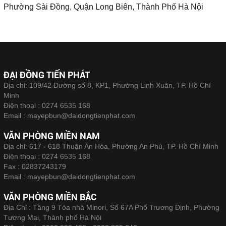
Phường Sài Đồng, Quận Long Biên, Thành Phố Hà Nội
ĐẠI ĐỒNG TIẾN PHÁT
Địa chỉ: 109/42 Đường số 8, KP1, Phường Linh Xuân, TP. Hồ Chí
Minh
Điện thoại :
0274 6535 168
Email :
mayepbun@daidongtienphat.com
VĂN PHÒNG MIỀN NAM
Địa chỉ: 617 - 618 Thuận An Hòa, Phường An Phú, TP. Hồ Chí Minh
Điện thoại :
0274 6535 168
Fax :
02837243179
Email :
mayepbun@daidongtienphat.com
VĂN PHÒNG MIỀN BẮC
Địa Chỉ : Tầng 9 Tòa nhà Minori, Số 67A Phố Trương Định, Phường
Tương Mai, Thành phố Hà Nội