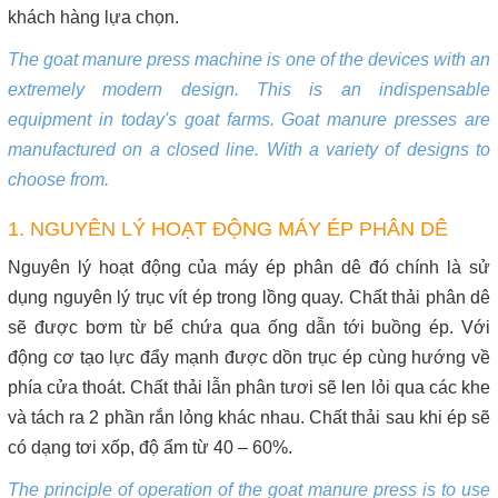
khách hàng lựa chọn.
The goat manure press machine is one of the devices with an
extremely modern design. This is an indispensable
equipment in today's goat farms. Goat manure presses are
manufactured on a closed line. With a variety of designs to
choose from.
1. NGUYÊN LÝ HOẠT ĐỘNG MÁY ÉP PHÂN DÊ
Nguyên lý hoạt động của máy ép phân dê đó chính là sử
dụng nguyên lý trục vít ép trong lồng quay. Chất thải phân dê
sẽ được bơm từ bể chứa qua ống dẫn tới buồng ép. Với
động cơ tạo lực đẩy mạnh được dồn trục ép cùng hướng về
phía cửa thoát. Chất thải lẫn phân tươi sẽ len lỏi qua các khe
và tách ra 2 phần rắn lỏng khác nhau. Chất thải sau khi ép sẽ
có dạng tơi xốp, độ ẩm từ 40 – 60%.
The principle of operation of the goat manure press is to use