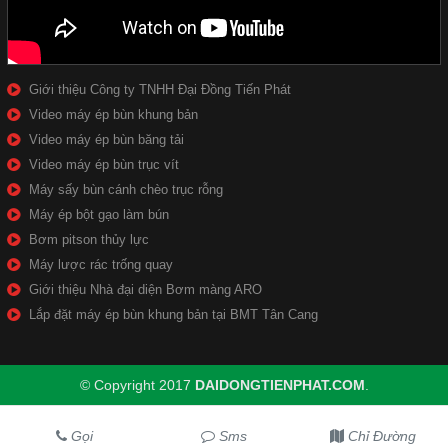
Giới thiệu Công ty TNHH Đại Đồng Tiến Phát
Video máy ép bùn khung bản
Video máy ép bùn băng tải
Video máy ép bùn trục vít
Máy sấy bùn cánh chèo trục rỗng
Máy ép bột gạo làm bún
Bơm pitson thủy lực
Máy lược rác trống quay
Giới thiệu Nhà đại diện Bơm màng ARO
Lắp đặt máy ép bùn khung bản tại BMT Tân Cang
© Copyright 2017
DAIDONGTIENPHAT.COM
.
Gọi
Sms
Chỉ Đường