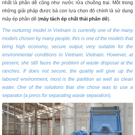
nhất là phân dê cũng như nước rửa chuồng trại. Một trong
những giải pháp được bà con lựa chọn đó chính là sử dụng
máy ép phân dê (
máy tách ép chất thải phân dê
).
The nurturing model in Vietnam is currently one of the many
models chosen by many people, this is one of the models that
bring high economy, secure output, very suitable for the
environmental conditions in Vietnam. Vietnam. However, at
present, she still faces the problem of waste disposal at the
ranches. If does not secure, the quality will give up the
labored environment, most is the partition as well as clean
water. One of the solutions that she chose was to use a
separator (a press for separating waste separation).