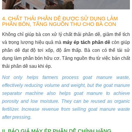
4. CHẤT THẢI PHÂN DÊ ĐƯỢC SỬ DỤNG LÀM
PHÂN BÓN, TĂNG NGUỒN THU CHO BÀ CON
Không chỉ giúp bà con xử lý chất thải phân dê, giảm thể tích
và trọng lượng hiệu quả mà
máy ép tách phân dê
còn giúp
phân dê đạt độ tơi xốp, độ ẩm thấp. Bà con có thể tái sử
dụng làm phân bón hữu cơ. Tăng nguồn thu từ việc bán chất
thải phân dê sau khi ép.
Not only helps farmers process goat manure waste,
effectively reducing volume and weight, but the goat manure
separator machine also helps goat manure to achieve
porosity and low moisture. They can be reused as organic
fertilizer. Increase revenue from selling goat manure waste
after pressing.
II. BÁO GIÁ MÁY ÉP PHÂN DÊ CHÍNH HÃNG