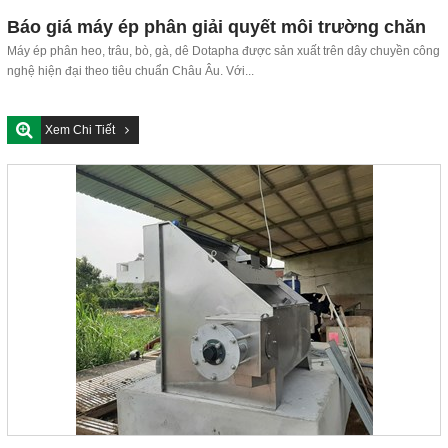
Báo giá máy ép phân giải quyết môi trường chăn
nuôi
Máy ép phân heo, trâu, bò, gà, dê Dotapha được sản xuất trên dây chuyền công
nghệ hiện đại theo tiêu chuẩn Châu Âu. Với...
Xem Chi Tiết