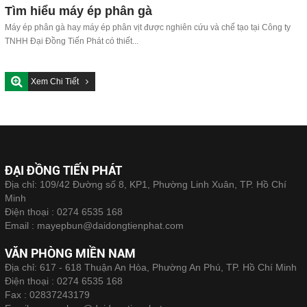
Tìm hiểu máy ép phân gà
Máy ép phân gà hay máy ép phân vịt được nghiên cứu và chế tạo tại Công ty
TNHH Đại Đồng Tiến Phát có thiết...
Xem Chi Tiết
ĐẠI ĐỒNG TIẾN PHÁT
Địa chỉ: 109/42 Đường số 8, KP1, Phường Linh Xuân, TP. Hồ Chí
Minh
Điện thoại :
0274 6535 168
Email :
mayepbun@daidongtienphat.com
VĂN PHÒNG MIỀN NAM
Địa chỉ: 617 - 618 Thuận An Hòa, Phường An Phú, TP. Hồ Chí Minh
Điện thoại :
0274 6535 168
Fax :
02837243179