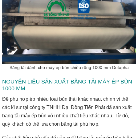
Băng tải dành cho máy ép bùn chiều rộng 1000 mm Dotapha
NGUYÊN LIỆU SẢN XUẤT BĂNG TẢI MÁY ÉP BÙN
1000 MM
Để phù hợp ép nhiều loại bùn thải khác nhau, chính vì thế
các kĩ sư tại công ty TNHH Đại Đồng Tiến Phát đã sản xuất
băng tải máy ép bùn với nhiều chất liệu khác nhau. Từ đó,
quý khách có thể lựa chọn băng tải phù hợp.
Các chất liệu chủ yếu để sản xuất băng tải máy ép bùn hiện