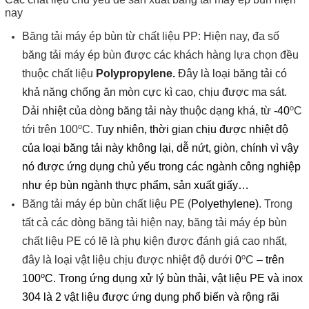
nay
Băng tải máy ép bùn từ chất liệu PP: Hiện nay, đa số
băng tải máy ép bùn được các khách hàng lựa chọn đều
thuộc chất liệu
Polypropylene
.
Đây là loại băng tải có
khả năng chống ăn mòn cực kì cao, chịu được ma sát.
o
Dải nhiệt của dòng băng tải này thuộc dạng khá, từ
-40
C
o
tới trên 100
C.
Tuy nhiên, thời gian chịu được nhiệt độ
của loại băng tải này không lại, dễ nứt, giòn, chính vì vậy
nó được ứng dụng chủ yếu trong các ngành công nghiệp
như ép bùn ngành thực phẩm, sản xuất giấy…
Băng tải máy ép bùn chất liệu PE (
Polyethylene
)
. Trong
tất cả các dòng băng tải hiện nay, băng tải máy ép bùn
chất liệu PE có lẽ là phụ kiện được đánh giá cao nhất,
o
đây là loại vật liệu chịu được nhiệt độ dưới
0
C
– trên
o
100
C
. Trong ứng dụng xử lý bùn thải, vật liệu PE và inox
304 là 2 vật liệu được ứng dụng phổ biến và rộng rãi