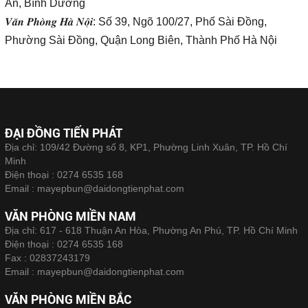
An, Bình Dương
𝑽𝒂̆𝒏 𝑷𝒉𝒐̀𝒏𝒈 𝑯𝒂̀ 𝑵𝒐̣̂𝒊: Số 39, Ngõ 100/27, Phố Sài Đồng,
Phường Sài Đồng, Quận Long Biên, Thành Phố Hà Nội
ĐẠI ĐỒNG TIẾN PHÁT
Địa chỉ: 109/42 Đường số 8, KP1, Phường Linh Xuân, TP. Hồ Chí
Minh
Điện thoại :
0274 6535 168
Email :
mayepbun@daidongtienphat.com
VĂN PHÒNG MIỀN NAM
Địa chỉ: 617 - 618 Thuận An Hòa, Phường An Phú, TP. Hồ Chí Minh
Điện thoại :
0274 6535 168
Fax :
02837243179
Email :
mayepbun@daidongtienphat.com
VĂN PHÒNG MIỀN BẮC