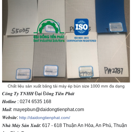
Chất liệu sản xuất băng tải máy ép bùn size 1000 mm đa dạng
𝑪𝒐̂𝒏𝒈 𝑻𝒚 𝑻𝑵𝑯𝑯 Đ𝒂̣𝒊 Đ𝒐̂̀𝒏𝒈 𝑻𝒊𝒆̂́𝒏 𝑷𝒉𝒂́𝒕
𝑯𝒐𝒕𝒍𝒊𝒏𝒆 : 0274 6535 168
𝑴𝒂𝒊𝒍: mayepbun@daidongtienphat.com
𝑾𝒆𝒃𝒔𝒊𝒕𝒆:
http://daidongtienphat.com/
𝑵𝒉𝒂̀ 𝑴𝒂́𝒚 𝑺𝒂̉𝒏 𝑿𝒖𝒂̂́𝒕: 617 - 618 Thuận An Hòa, An Phú, Thuận