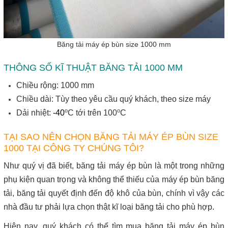
Băng tải máy ép bùn size 1000 mm
THÔNG SỐ KĨ THUẬT BĂNG TẢI 1000 MM
Chiều rộng: 1000 mm
Chiều dài: Tùy theo yêu cầu quý khách, theo size máy
o
o
Dải nhiệt:
-40
C tới trên 100
C
TẠI SAO NÊN CHỌN BĂNG TẢI MÁY ÉP BÙN SIZE
1000 TẠI CÔNG TY CHÚNG TÔI?
Như quý vị đã biết, băng tải máy ép bùn là một trong những
phụ kiện quan trọng và không thể thiếu của máy ép bùn băng
tải, băng tải quyết định đến độ khô của bùn, chính vì vậy các
nhà đầu tư phải lựa chọn thật kĩ loại băng tải cho phù hợp.
Hiện nay, quý khách có thể tìm mua băng tải máy ép bùn